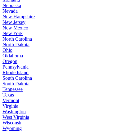
Nebraska
Nevada
New Hampshire
New Jersey
New Mexico
New York
North Carolina
North Dakota
Ohio
Oklahoma
Oregon
Pennsylvania
Rhode Island
South Carolina
South Dakota
Tennessee
Texas
Vermont
Virginia
Washington
West Virginia
Wisconsin
Wyoming