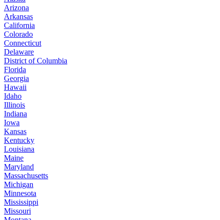
Arizona
Arkansas
California
Colorado
Connecticut
Delaware
District of Columbia
Florida
Georgia
Hawaii
Idaho
Illinois
Indiana
Iowa
Kansas
Kentucky
Louisiana
Maine
Maryland
Massachusetts
Michigan
Minnesota
Mississippi
Missouri
Montana