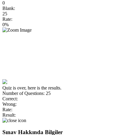
0
Blank:
25
Rate:
0%
Quiz is over, here is the results.
Number of Questions: 25
Correct:
Wrong:
Rate:
Result:
Sınav Hakkında Bilgiler