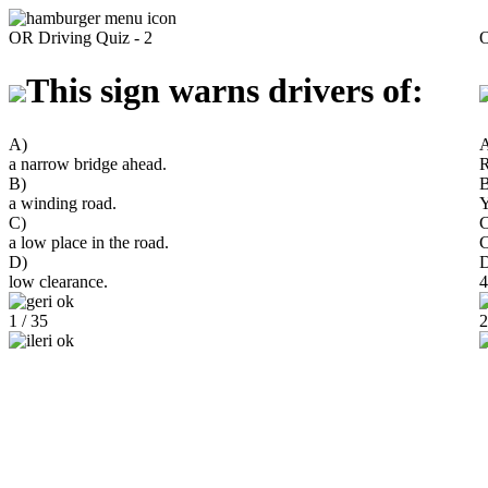
OR Driving Quiz - 2
O
This sign warns drivers of:
A)
a narrow bridge ahead.
R
B)
B
a winding road.
Y
C)
C
a low place in the road.
C
D)
low clearance.
4
1 / 35
2