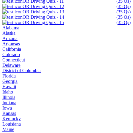
OR Driving Quiz - 11
(35 Qs)
OR Driving Quiz - 12
(35 Qs)
OR Driving Quiz - 13
(35 Qs)
OR Driving Quiz - 14
(35 Qs)
OR Driving Quiz - 15
(35 Qs)
Alabama
Alaska
Arizona
Arkansas
California
Colorado
Connecticut
Delaware
District of Columbia
Florida
Georgia
Hawaii
Idaho
Illinois
Indiana
Iowa
Kansas
Kentucky
Louisiana
Maine