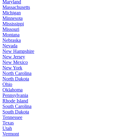
Maryland
Massachusetts
Michigan
Minnesota
Mississippi
Missouri
Montana
Nebraska
Nevada
New Hampshire
New Jersey
New Mexico
New York
North Carolina
North Dakota
Ohio
Oklahoma
Pennsylvania
Rhode Island
South Carolina
South Dakota
Tennessee
Texas
Utah
Vermont