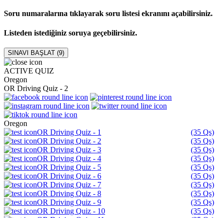
Soru numaralarına tıklayarak soru listesi ekranını açabilirsiniz.
Listeden istediğiniz soruya geçebilirsiniz.
SINAVI BAŞLAT (
9
)
ACTIVE QUIZ
Oregon
OR Driving Quiz - 2
Oregon
OR Driving Quiz - 1
(35 Qs)
OR Driving Quiz - 2
(35 Qs)
OR Driving Quiz - 3
(35 Qs)
OR Driving Quiz - 4
(35 Qs)
OR Driving Quiz - 5
(35 Qs)
OR Driving Quiz - 6
(35 Qs)
OR Driving Quiz - 7
(35 Qs)
OR Driving Quiz - 8
(35 Qs)
OR Driving Quiz - 9
(35 Qs)
OR Driving Quiz - 10
(35 Qs)