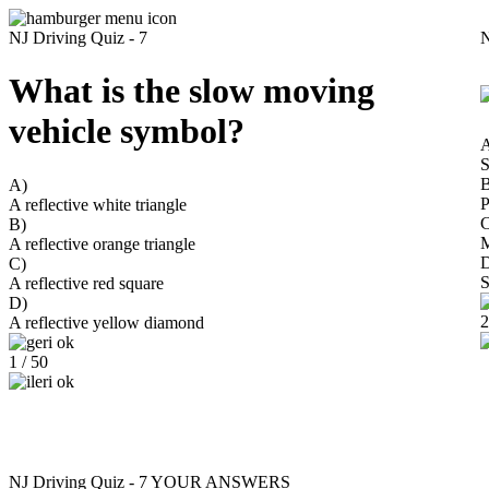
NJ Driving Quiz - 7
N
What is the slow moving
vehicle symbol?
B
A)
P
A reflective white triangle
C
B)
M
A reflective orange triangle
C)
S
A reflective red square
D)
2
A reflective yellow diamond
1 / 50
NJ Driving Quiz - 7
YOUR ANSWERS