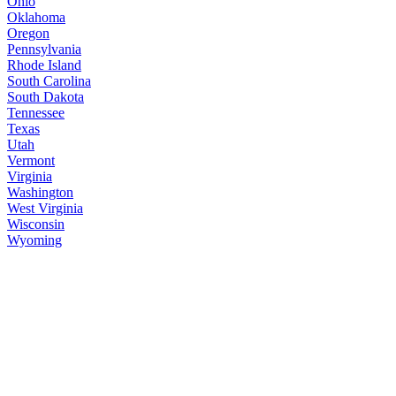
Ohio
Oklahoma
Oregon
Pennsylvania
Rhode Island
South Carolina
South Dakota
Tennessee
Texas
Utah
Vermont
Virginia
Washington
West Virginia
Wisconsin
Wyoming