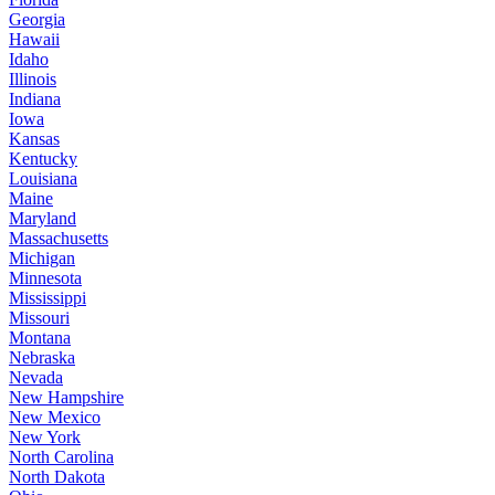
Georgia
Hawaii
Idaho
Illinois
Indiana
Iowa
Kansas
Kentucky
Louisiana
Maine
Maryland
Massachusetts
Michigan
Minnesota
Mississippi
Missouri
Montana
Nebraska
Nevada
New Hampshire
New Mexico
New York
North Carolina
North Dakota