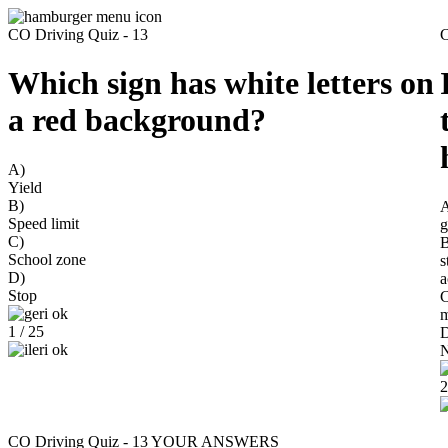
CO Driving Quiz - 13
C
Which sign has white letters on
a red background?
A)
Yield
B)
Speed limit
g
C)
B
School zone
s
D)
a
Stop
C
m
1 / 25
N
2
CO Driving Quiz - 13
YOUR ANSWERS