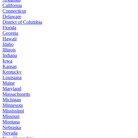
California
Connecticut
Delaware
District of Columbia
Florida
Georgia
Hawaii
Idaho
Illinois
Indiana
Iowa
Kansas
Kentucky
Louisiana
Maine
Maryland
Massachusetts
Michigan
Minnesota
Mississippi
Missouri
Montana
Nebraska
Nevada