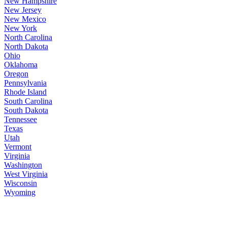
New Hampshire
New Jersey
New Mexico
New York
North Carolina
North Dakota
Ohio
Oklahoma
Oregon
Pennsylvania
Rhode Island
South Carolina
South Dakota
Tennessee
Texas
Utah
Vermont
Virginia
Washington
West Virginia
Wisconsin
Wyoming